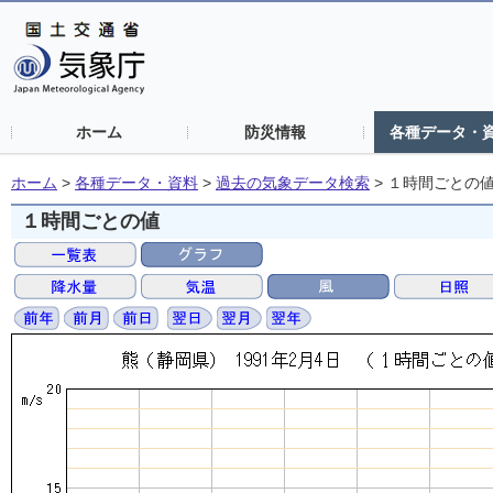
ホーム
防災情報
各種データ・
ホーム
>
各種データ・資料
>
過去の気象データ検索
>
１時間ごとの
１時間ごとの値