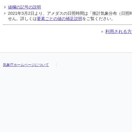
値欄の記号の説明
2021年3月2日より、アメダスの日照時間は「推計気象分布（日
せん。詳しくは
要素ごとの値の補足説明
をご覧ください。
利用される方
気象庁ホームページについて