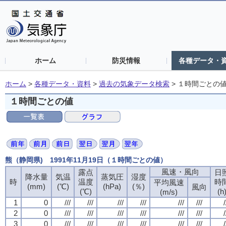
ホーム
防災情報
各種データ・
ホーム
>
各種データ・資料
>
過去の気象データ検索
>
１時間ごとの
１時間ごとの値
熊（静岡県) 1991年11月19日（１時間ごとの値）
風速・風向
露点
日
降水量
気温
蒸気圧
湿度
時
温度
時
平均風速
(mm)
(℃)
(hPa)
(％)
風向
(℃)
(h
(m/s)
1
0
///
///
///
///
///
///
/
2
0
///
///
///
///
///
///
/
3
0
///
///
///
///
///
///
/