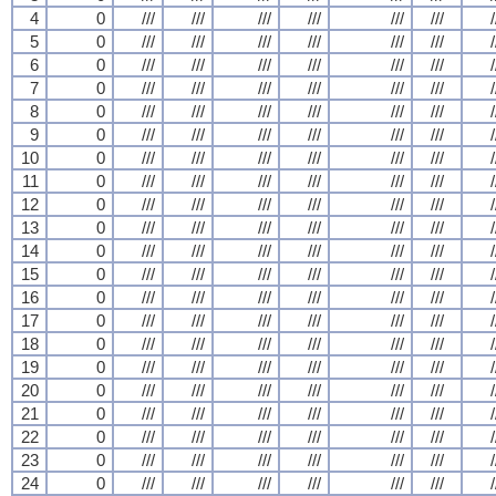
4
0
///
///
///
///
///
///
/
5
0
///
///
///
///
///
///
/
6
0
///
///
///
///
///
///
/
7
0
///
///
///
///
///
///
/
8
0
///
///
///
///
///
///
/
9
0
///
///
///
///
///
///
/
10
0
///
///
///
///
///
///
/
11
0
///
///
///
///
///
///
/
12
0
///
///
///
///
///
///
/
13
0
///
///
///
///
///
///
/
14
0
///
///
///
///
///
///
/
15
0
///
///
///
///
///
///
/
16
0
///
///
///
///
///
///
/
17
0
///
///
///
///
///
///
/
18
0
///
///
///
///
///
///
/
19
0
///
///
///
///
///
///
/
20
0
///
///
///
///
///
///
/
21
0
///
///
///
///
///
///
/
22
0
///
///
///
///
///
///
/
23
0
///
///
///
///
///
///
/
24
0
///
///
///
///
///
///
/