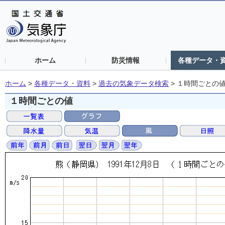
ホーム
防災情報
各種データ・
ホーム
>
各種データ・資料
>
過去の気象データ検索
>
１時間ごとの
１時間ごとの値