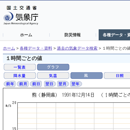
ホーム
防災情報
各種データ・
ホーム
>
各種データ・資料
>
過去の気象データ検索
>
１時間ごとの
１時間ごとの値