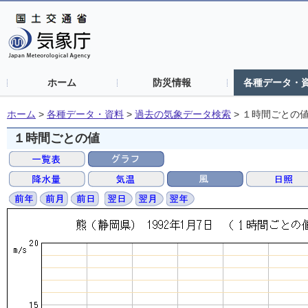
ホーム
防災情報
各種データ・
ホーム
>
各種データ・資料
>
過去の気象データ検索
>
１時間ごとの
１時間ごとの値