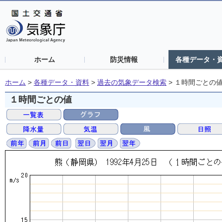
ホーム
防災情報
各種データ・
ホーム
>
各種データ・資料
>
過去の気象データ検索
>
１時間ごとの
１時間ごとの値