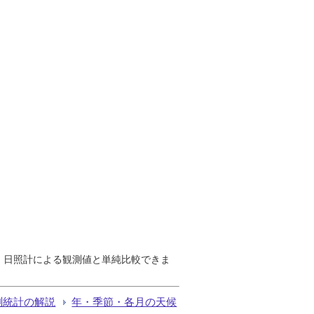
で、日照計による観測値と単純比較できま
測統計の解説
年・季節・各月の天候