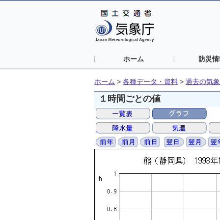
ホーム
防災情
ホーム
>
各種データ・資料
>
過去の気象
１時間ごとの値