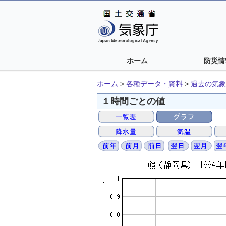
ホーム
防災情
ホーム
>
各種データ・資料
>
過去の気象
１時間ごとの値