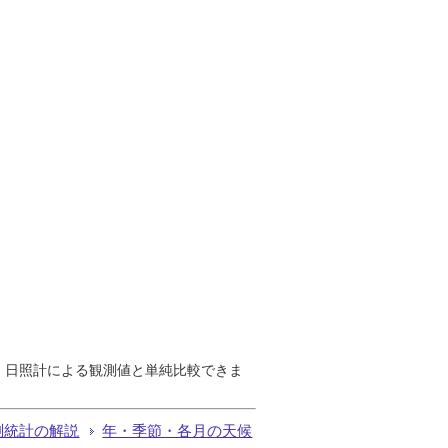
で、日照計による観測値と単純比較できま
測統計の解説
年・季節・各月の天候