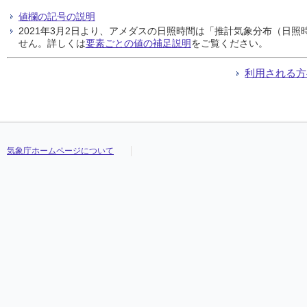
値欄の記号の説明
2021年3月2日より、アメダスの日照時間は「推計気象分布（日
せん。詳しくは
要素ごとの値の補足説明
をご覧ください。
利用される方
気象庁ホームページについて