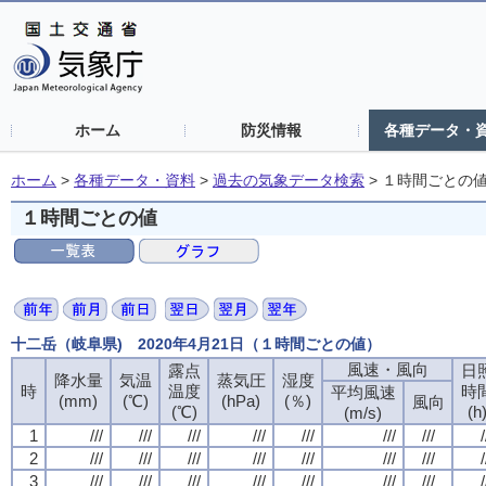
ホーム
防災情報
各種データ・
ホーム
>
各種データ・資料
>
過去の気象データ検索
>
１時間ごとの
１時間ごとの値
十二岳（岐阜県) 2020年4月21日（１時間ごとの値）
風速・風向
露点
日
降水量
気温
蒸気圧
湿度
時
温度
時
平均風速
(mm)
(℃)
(hPa)
(％)
風向
(℃)
(h
(m/s)
1
///
///
///
///
///
///
///
/
2
///
///
///
///
///
///
///
/
3
///
///
///
///
///
///
///
/