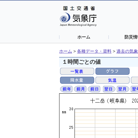
ホーム
防災情
ホーム
>
各種データ・資料
>
過去の気象
１時間ごとの値