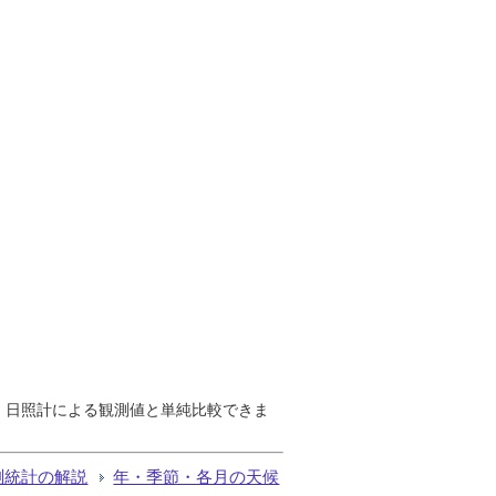
で、日照計による観測値と単純比較できま
測統計の解説
年・季節・各月の天候