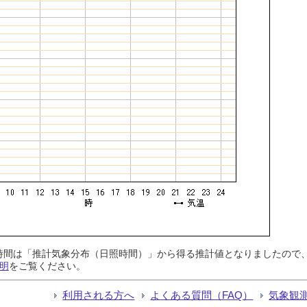
日照時間は「推計気象分布（日照時間）」から得る推計値となりましたの
明
をご覧ください。
利用される方へ
よくある質問（FAQ）
気象観