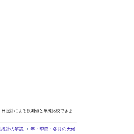
で、日照計による観測値と単純比較できま
測統計の解説
年・季節・各月の天候