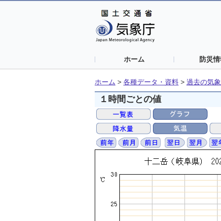
ホーム
防災情
ホーム
>
各種データ・資料
>
過去の気象
１時間ごとの値