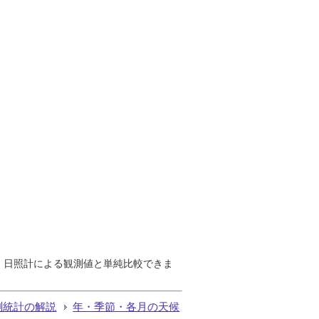
で、日照計による観測値と単純比較できま
測統計の解説
年・季節・各月の天候