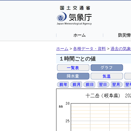
ホーム
防災情
ホーム
>
各種データ・資料
>
過去の気象
１時間ごとの値