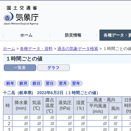
ホーム
防災情報
各種データ・
ホーム
>
各種データ・資料
>
過去の気象データ検索
>
１時間ごとの
１時間ごとの値
十二岳（岐阜県) 2022年6月2日（１時間ごとの値）
風速・風向
露点
日
降水量
気温
蒸気圧
湿度
時
温度
時
平均風速
(mm)
(℃)
(hPa)
(％)
風向
(℃)
(h
(m/s)
1
///
///
///
///
///
///
///
/
2
///
///
///
///
///
///
///
/
3
///
///
///
///
///
///
///
/