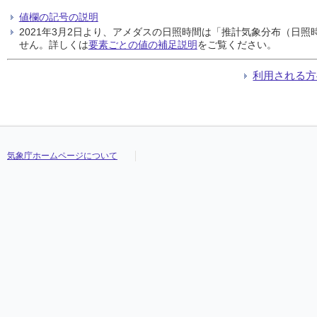
値欄の記号の説明
2021年3月2日より、アメダスの日照時間は「推計気象分布（日
せん。詳しくは
要素ごとの値の補足説明
をご覧ください。
利用される方
気象庁ホームページについて