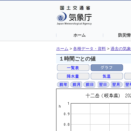
ホーム
防災情
ホーム
>
各種データ・資料
>
過去の気象
１時間ごとの値