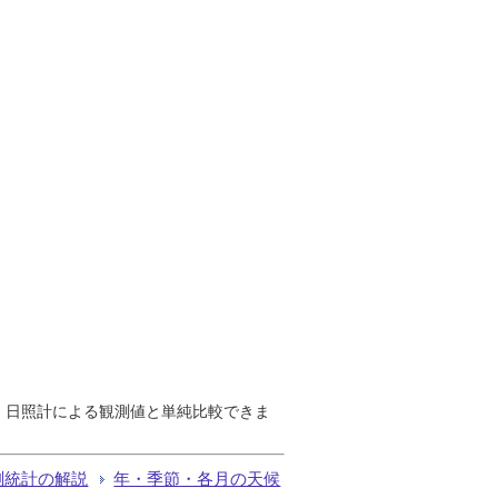
で、日照計による観測値と単純比較できま
測統計の解説
年・季節・各月の天候