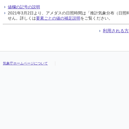
値欄の記号の説明
2021年3月2日より、アメダスの日照時間は「推計気象分布（日
せん。詳しくは
要素ごとの値の補足説明
をご覧ください。
利用される方
気象庁ホームページについて