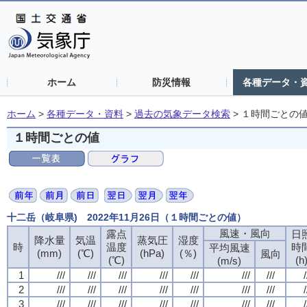
ホーム
防災情報
各種データ・
ホーム
>
各種データ・資料
>
過去の気象データ検索
>
１時間ごとの
１時間ごとの値
十二岳（岐阜県) 2022年11月26日（１時間ごとの値）
風速・風向
露点
日
降水量
気温
蒸気圧
湿度
時
温度
時
平均風速
(mm)
(℃)
(hPa)
(％)
風向
(℃)
(h
(m/s)
1
///
///
///
///
///
///
///
/
2
///
///
///
///
///
///
///
/
3
///
///
///
///
///
///
///
/