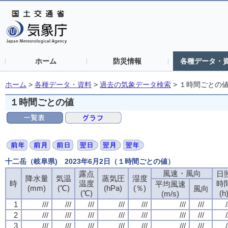
ホーム
防災情報
各種データ・
ホーム
>
各種データ・資料
>
過去の気象データ検索
>
１時間ごとの
１時間ごとの値
十二岳（岐阜県) 2023年6月2日（１時間ごとの値）
風速・風向
露点
日
降水量
気温
蒸気圧
湿度
時
温度
時
平均風速
(mm)
(℃)
(hPa)
(％)
風向
(℃)
(h
(m/s)
1
///
///
///
///
///
///
///
/
2
///
///
///
///
///
///
///
/
3
///
///
///
///
///
///
///
/