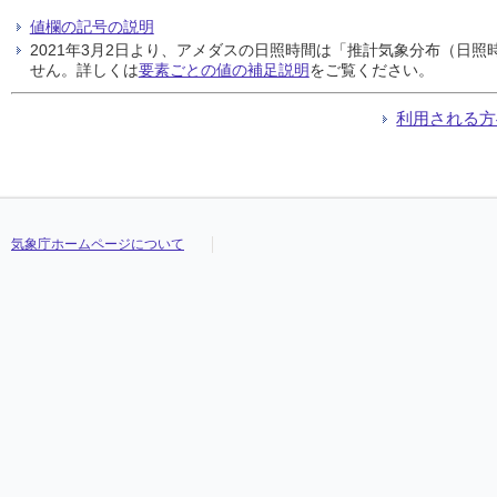
値欄の記号の説明
2021年3月2日より、アメダスの日照時間は「推計気象分布（日
せん。詳しくは
要素ごとの値の補足説明
をご覧ください。
利用される方
気象庁ホームページについて