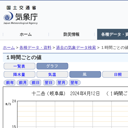
ホーム
防災情報
各種データ・
ホーム
>
各種データ・資料
>
過去の気象データ検索
>
１時間ごとの
１時間ごとの値