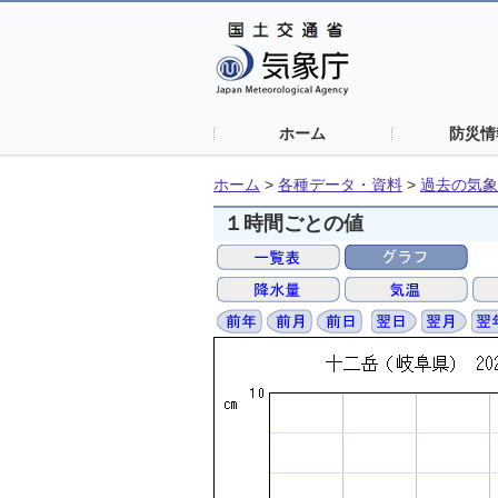
ホーム
防災情
ホーム
>
各種データ・資料
>
過去の気象
１時間ごとの値