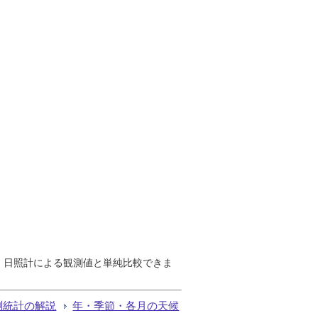
で、日照計による観測値と単純比較できま
測統計の解説
年・季節・各月の天候