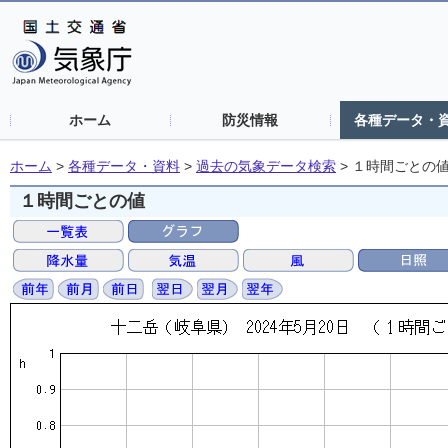
ホーム
防災情報
各種データ・
ホーム
>
各種データ・資料
>
過去の気象データ検索
>
１時間ごとの
１時間ごとの値