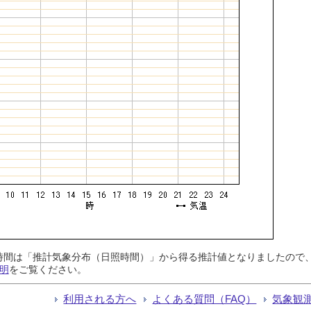
日照時間は「推計気象分布（日照時間）」から得る推計値となりましたの
明
をご覧ください。
利用される方へ
よくある質問（FAQ）
気象観