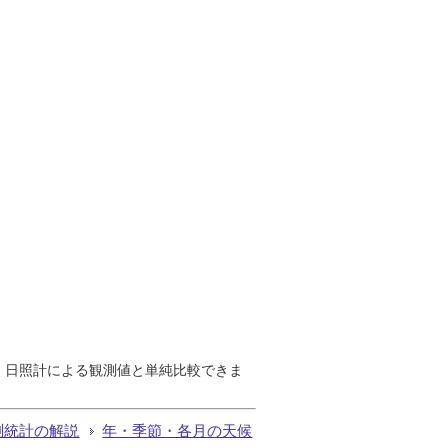
で、日照計による観測値と単純比較できま
測統計の解説
年・季節・各月の天候