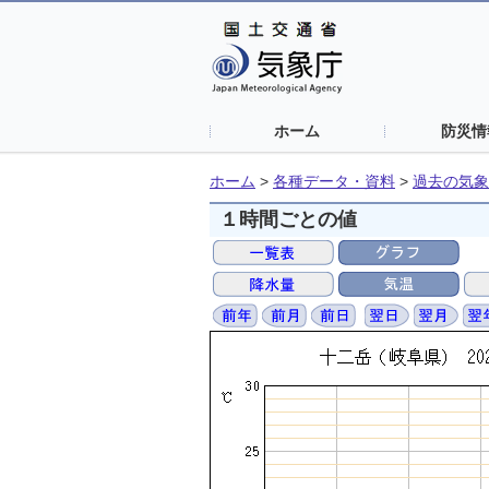
ホーム
防災情
ホーム
>
各種データ・資料
>
過去の気象
１時間ごとの値