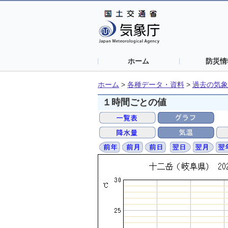
ホーム
防災情
ホーム
>
各種データ・資料
>
過去の気象
１時間ごとの値