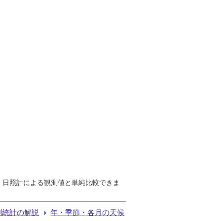
で、日照計による観測値と単純比較できま
測統計の解説
年・季節・各月の天候