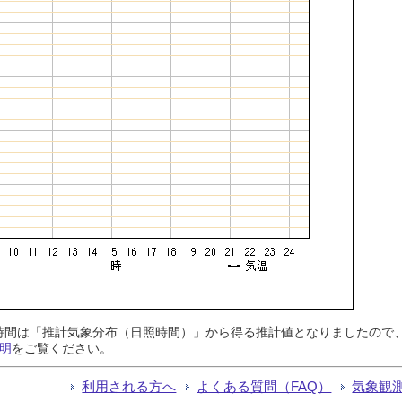
日照時間は「推計気象分布（日照時間）」から得る推計値となりましたの
明
をご覧ください。
利用される方へ
よくある質問（FAQ）
気象観