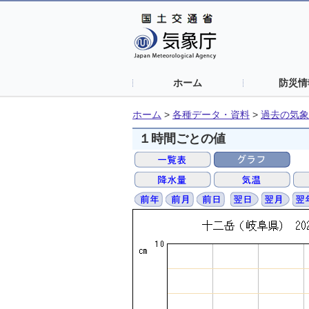
ホーム
防災情
ホーム
>
各種データ・資料
>
過去の気象
１時間ごとの値