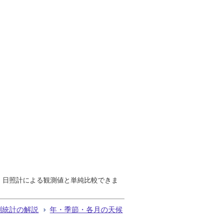
で、日照計による観測値と単純比較できま
測統計の解説
年・季節・各月の天候