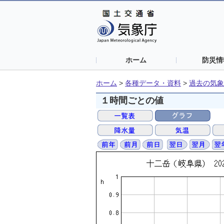
ホーム
防災情
ホーム
>
各種データ・資料
>
過去の気象
１時間ごとの値