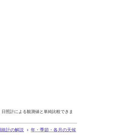
で、日照計による観測値と単純比較できま
測統計の解説
年・季節・各月の天候