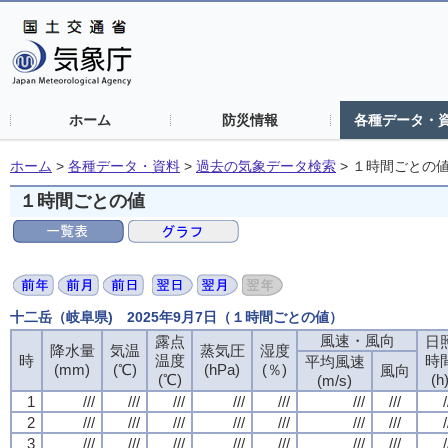
ホーム
防災情報
各種データ・
ホーム
>
各種データ・資料
>
過去の気象データ検索
>
１時間ごとの
１時間ごとの値
十二岳（岐阜県) 2025年9月7日（１時間ごとの値）
風速・風向
露点
日
降水量
気温
蒸気圧
湿度
時
温度
時
平均風速
(mm)
(℃)
(hPa)
(％)
風向
(℃)
(h
(m/s)
1
///
///
///
///
///
///
///
/
2
///
///
///
///
///
///
///
/
3
///
///
///
///
///
///
///
/