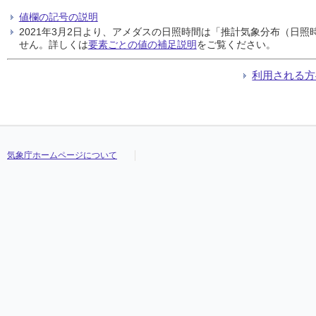
値欄の記号の説明
2021年3月2日より、アメダスの日照時間は「推計気象分布（日
せん。詳しくは
要素ごとの値の補足説明
をご覧ください。
利用される方
気象庁ホームページについて