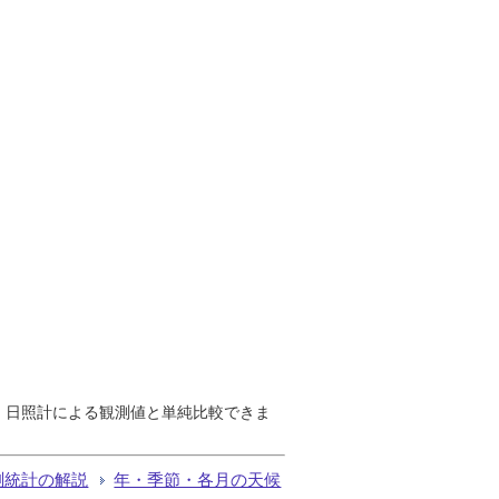
で、日照計による観測値と単純比較できま
測統計の解説
年・季節・各月の天候