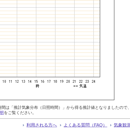
日照時間は「推計気象分布（日照時間）」から得る推計値となりましたの
明
をご覧ください。
利用される方へ
よくある質問（FAQ）
気象観