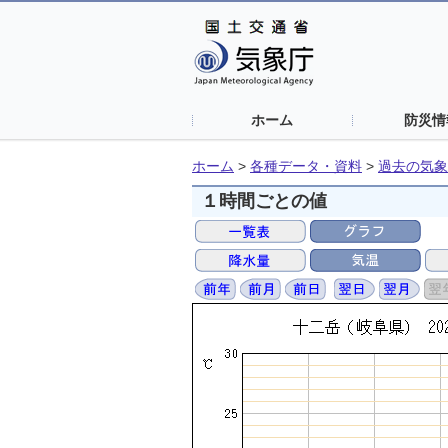
ホーム
防災情
ホーム
>
各種データ・資料
>
過去の気象
１時間ごとの値