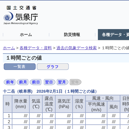
ホーム
防災情報
各種データ・
ホーム
>
各種データ・資料
>
過去の気象データ検索
>
１時間ごとの
１時間ごとの値
十二岳（岐阜県) 2026年2月1日（１時間ごとの値）
風速・風向
露点
日
降水量
気温
蒸気圧
湿度
時
温度
時
平均風速
(mm)
(℃)
(hPa)
(％)
風向
(℃)
(h
(m/s)
1
///
///
///
///
///
///
///
/
2
///
///
///
///
///
///
///
/
3
///
///
///
///
///
///
///
/