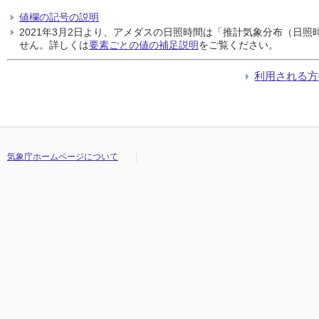
値欄の記号の説明
2021年3月2日より、アメダスの日照時間は「推計気象分布（日
せん。詳しくは
要素ごとの値の補足説明
をご覧ください。
利用される方
気象庁ホームページについて