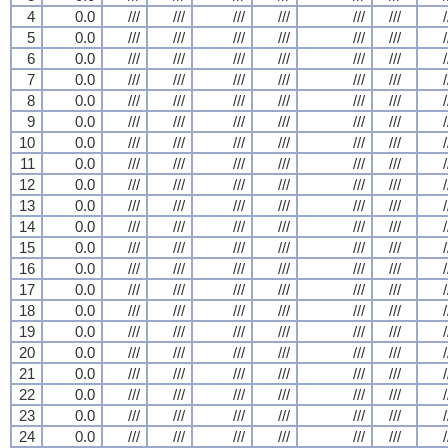
4
0.0
///
///
///
///
///
///
/
5
0.0
///
///
///
///
///
///
/
6
0.0
///
///
///
///
///
///
/
7
0.0
///
///
///
///
///
///
/
8
0.0
///
///
///
///
///
///
/
9
0.0
///
///
///
///
///
///
/
10
0.0
///
///
///
///
///
///
/
11
0.0
///
///
///
///
///
///
/
12
0.0
///
///
///
///
///
///
/
13
0.0
///
///
///
///
///
///
/
14
0.0
///
///
///
///
///
///
/
15
0.0
///
///
///
///
///
///
/
16
0.0
///
///
///
///
///
///
/
17
0.0
///
///
///
///
///
///
/
18
0.0
///
///
///
///
///
///
/
19
0.0
///
///
///
///
///
///
/
20
0.0
///
///
///
///
///
///
/
21
0.0
///
///
///
///
///
///
/
22
0.0
///
///
///
///
///
///
/
23
0.0
///
///
///
///
///
///
/
24
0.0
///
///
///
///
///
///
/