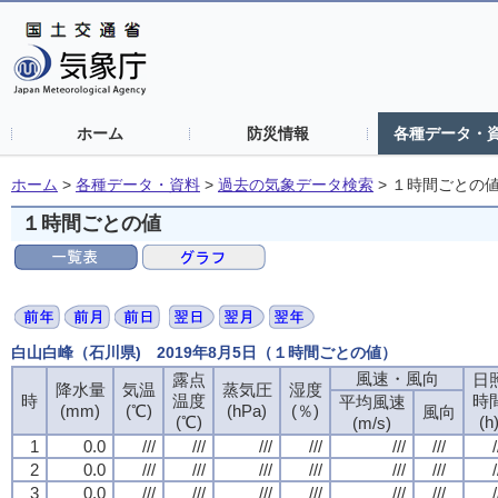
ホーム
防災情報
各種データ・
ホーム
>
各種データ・資料
>
過去の気象データ検索
>
１時間ごとの
１時間ごとの値
白山白峰（石川県) 2019年8月5日（１時間ごとの値）
風速・風向
露点
日
降水量
気温
蒸気圧
湿度
時
温度
時
平均風速
(mm)
(℃)
(hPa)
(％)
風向
(℃)
(h
(m/s)
1
0.0
///
///
///
///
///
///
/
2
0.0
///
///
///
///
///
///
/
3
0.0
///
///
///
///
///
///
/