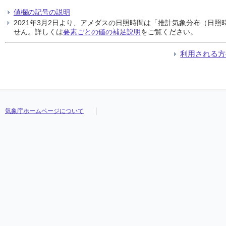
値欄の記号の説明
2021年3月2日より、アメダスの日照時間は「推計気象分布（日
せん。詳しくは
要素ごとの値の補足説明
をご覧ください。
利用される方
気象庁ホームページについて