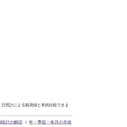
で、日照計による観測値と単純比較できま
測統計の解説
年・季節・各月の天候