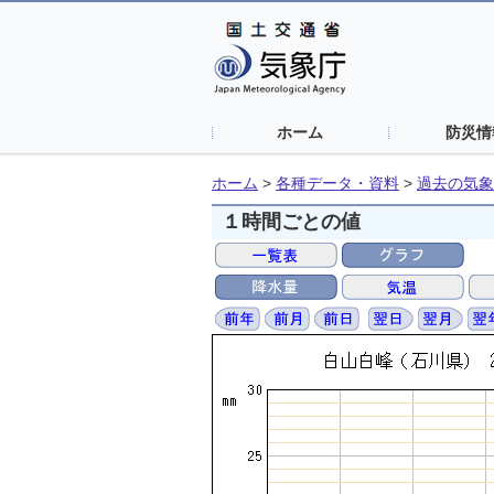
ホーム
防災情
ホーム
>
各種データ・資料
>
過去の気象
１時間ごとの値