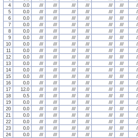
4
0.0
///
///
///
///
///
///
/
5
0.0
///
///
///
///
///
///
/
6
0.0
///
///
///
///
///
///
/
7
0.0
///
///
///
///
///
///
/
8
0.0
///
///
///
///
///
///
/
9
0.0
///
///
///
///
///
///
/
10
0.0
///
///
///
///
///
///
/
11
0.0
///
///
///
///
///
///
/
12
0.0
///
///
///
///
///
///
/
13
0.0
///
///
///
///
///
///
/
14
0.0
///
///
///
///
///
///
/
15
0.0
///
///
///
///
///
///
/
16
0.0
///
///
///
///
///
///
/
17
12.0
///
///
///
///
///
///
/
18
0.5
///
///
///
///
///
///
/
19
0.0
///
///
///
///
///
///
/
20
0.0
///
///
///
///
///
///
/
21
0.0
///
///
///
///
///
///
/
22
0.0
///
///
///
///
///
///
/
23
0.0
///
///
///
///
///
///
/
24
0.0
///
///
///
///
///
///
/