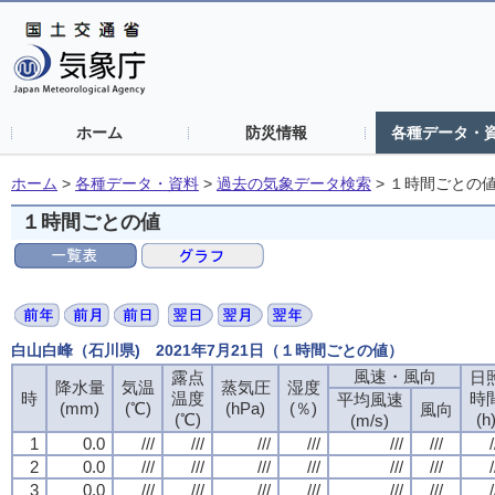
ホーム
防災情報
各種データ・
ホーム
>
各種データ・資料
>
過去の気象データ検索
>
１時間ごとの
１時間ごとの値
白山白峰（石川県) 2021年7月21日（１時間ごとの値）
風速・風向
露点
日
降水量
気温
蒸気圧
湿度
時
温度
時
平均風速
(mm)
(℃)
(hPa)
(％)
風向
(℃)
(h
(m/s)
1
0.0
///
///
///
///
///
///
/
2
0.0
///
///
///
///
///
///
/
3
0.0
///
///
///
///
///
///
/