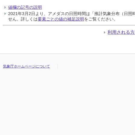
値欄の記号の説明
2021年3月2日より、アメダスの日照時間は「推計気象分布（日
せん。詳しくは
要素ごとの値の補足説明
をご覧ください。
利用される方
気象庁ホームページについて