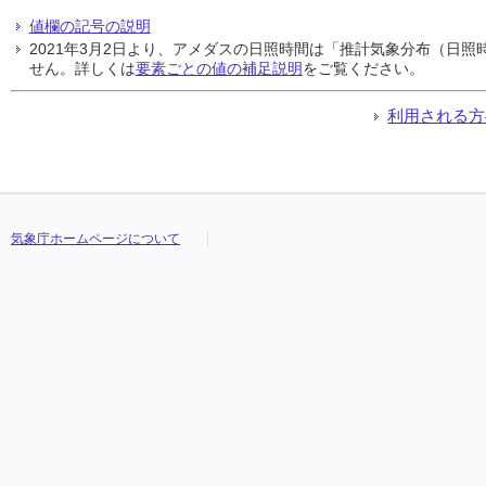
値欄の記号の説明
2021年3月2日より、アメダスの日照時間は「推計気象分布（日
せん。詳しくは
要素ごとの値の補足説明
をご覧ください。
利用される方
気象庁ホームページについて