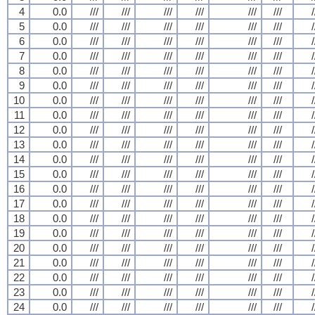
4
0.0
///
///
///
///
///
///
/
5
0.0
///
///
///
///
///
///
/
6
0.0
///
///
///
///
///
///
/
7
0.0
///
///
///
///
///
///
/
8
0.0
///
///
///
///
///
///
/
9
0.0
///
///
///
///
///
///
/
10
0.0
///
///
///
///
///
///
/
11
0.0
///
///
///
///
///
///
/
12
0.0
///
///
///
///
///
///
/
13
0.0
///
///
///
///
///
///
/
14
0.0
///
///
///
///
///
///
/
15
0.0
///
///
///
///
///
///
/
16
0.0
///
///
///
///
///
///
/
17
0.0
///
///
///
///
///
///
/
18
0.0
///
///
///
///
///
///
/
19
0.0
///
///
///
///
///
///
/
20
0.0
///
///
///
///
///
///
/
21
0.0
///
///
///
///
///
///
/
22
0.0
///
///
///
///
///
///
/
23
0.0
///
///
///
///
///
///
/
24
0.0
///
///
///
///
///
///
/