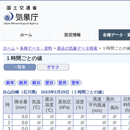
ホーム
防災情報
各種データ・
ホーム
>
各種データ・資料
>
過去の気象データ検索
>
１時間ごとの
１時間ごとの値
白山白峰（石川県) 2023年3月29日（１時間ごとの値）
風速・風向
露点
日
降水量
気温
蒸気圧
湿度
時
温度
時
平均風速
(mm)
(℃)
(hPa)
(％)
風向
(℃)
(h
(m/s)
1
0.0
///
///
///
///
///
///
/
2
0.0
///
///
///
///
///
///
/
3
0.0
///
///
///
///
///
///
/