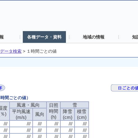
報
各種データ・資料
地域の情報
知
データ検索
>
１時間ごとの値
（１時間ごとの値）
風速・風向
雪
日照
湿度
時間
平均風速
降雪
積雪
(％)
風向
(h)
(m/s)
(cm)
(cm)
///
///
///
///
///
///
///
///
///
///
///
///
///
///
///
///
///
///