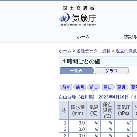
ホーム
防災情
ホーム
>
各種データ・資料
>
過去の気象
１時間ごとの値
白山白峰（石川県) 2023年4月10日
露点
降水量
気温
蒸気圧
時
温度
(mm)
(℃)
(hPa)
(℃)
1
0.0
///
///
///
2
0.0
///
///
///
3
0.0
///
///
///