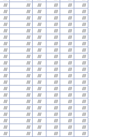
///
///
///
///
///
///
///
///
///
///
///
///
///
///
///
///
///
///
///
///
///
///
///
///
///
///
///
///
///
///
///
///
///
///
///
///
///
///
///
///
///
///
///
///
///
///
///
///
///
///
///
///
///
///
///
///
///
///
///
///
///
///
///
///
///
///
///
///
///
///
///
///
///
///
///
///
///
///
///
///
///
///
///
///
///
///
///
///
///
///
///
///
///
///
///
///
///
///
///
///
///
///
///
///
///
///
///
///
///
///
///
///
///
///
///
///
///
///
///
///
///
///
///
///
///
///