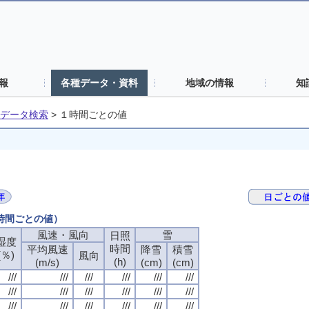
報
各種データ・資料
地域の情報
知
データ検索
>
１時間ごとの値
１時間ごとの値）
風速・風向
雪
日照
湿度
時間
平均風速
降雪
積雪
(％)
風向
(h)
(m/s)
(cm)
(cm)
///
///
///
///
///
///
///
///
///
///
///
///
///
///
///
///
///
///