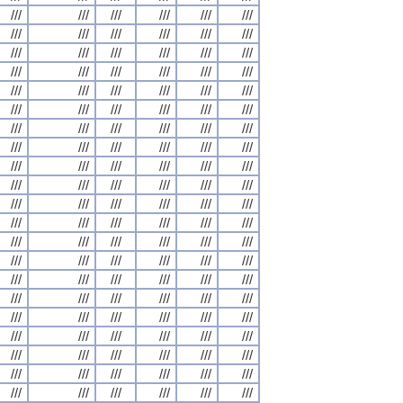
///
///
///
///
///
///
///
///
///
///
///
///
///
///
///
///
///
///
///
///
///
///
///
///
///
///
///
///
///
///
///
///
///
///
///
///
///
///
///
///
///
///
///
///
///
///
///
///
///
///
///
///
///
///
///
///
///
///
///
///
///
///
///
///
///
///
///
///
///
///
///
///
///
///
///
///
///
///
///
///
///
///
///
///
///
///
///
///
///
///
///
///
///
///
///
///
///
///
///
///
///
///
///
///
///
///
///
///
///
///
///
///
///
///
///
///
///
///
///
///
///
///
///
///
///
///