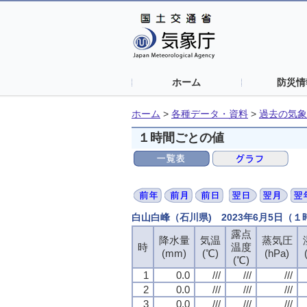
ホーム
防災情
ホーム
>
各種データ・資料
>
過去の気象
１時間ごとの値
白山白峰（石川県) 2023年6月5日（
露点
降水量
気温
蒸気圧
時
温度
(mm)
(℃)
(hPa)
(℃)
1
0.0
///
///
///
2
0.0
///
///
///
3
0.0
///
///
///