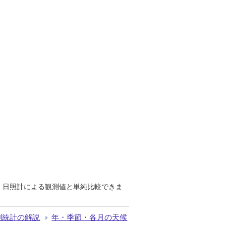
で、日照計による観測値と単純比較できま
測統計の解説
年・季節・各月の天候