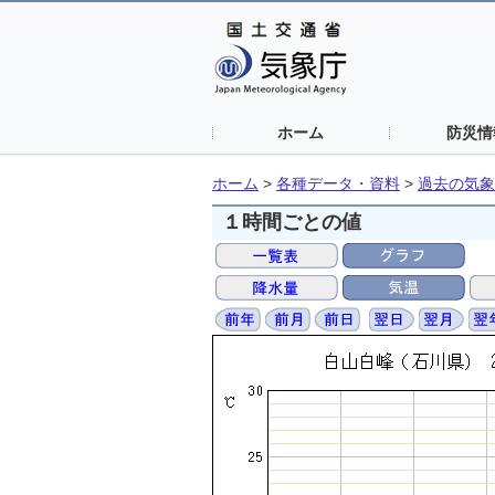
ホーム
防災情
ホーム
>
各種データ・資料
>
過去の気象
１時間ごとの値