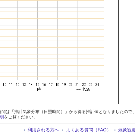
日照時間は「推計気象分布（日照時間）」から得る推計値となりましたの
明
をご覧ください。
利用される方へ
よくある質問（FAQ）
気象観