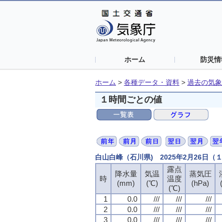
ホーム
防災情
ホーム
>
各種データ・資料
>
過去の気象
１時間ごとの値
白山白峰（石川県) 2025年2月26日
露点
降水量
気温
蒸気圧
時
温度
(mm)
(℃)
(hPa)
(℃)
1
0.0
///
///
///
2
0.0
///
///
///
3
0.0
///
///
///