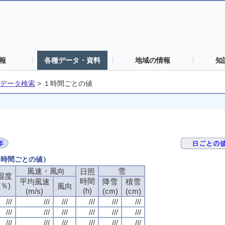
報
各種データ・資料
地域の情報
知
データ検索
>
１時間ごとの値
（１時間ごとの値）
風速・風向
雪
日照
湿度
時間
平均風速
降雪
積雪
(％)
風向
(h)
(m/s)
(cm)
(cm)
///
///
///
///
///
///
///
///
///
///
///
///
///
///
///
///
///
///