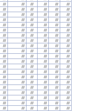
///
///
///
///
///
///
///
///
///
///
///
///
///
///
///
///
///
///
///
///
///
///
///
///
///
///
///
///
///
///
///
///
///
///
///
///
///
///
///
///
///
///
///
///
///
///
///
///
///
///
///
///
///
///
///
///
///
///
///
///
///
///
///
///
///
///
///
///
///
///
///
///
///
///
///
///
///
///
///
///
///
///
///
///
///
///
///
///
///
///
///
///
///
///
///
///
///
///
///
///
///
///
///
///
///
///
///
///
///
///
///
///
///
///
///
///
///
///
///
///
///
///
///
///
///
///