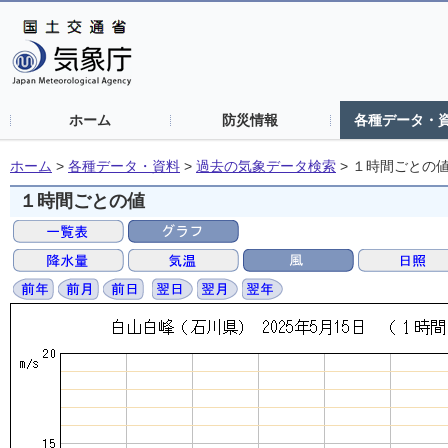
ホーム
防災情報
各種データ・
ホーム
>
各種データ・資料
>
過去の気象データ検索
>
１時間ごとの
１時間ごとの値