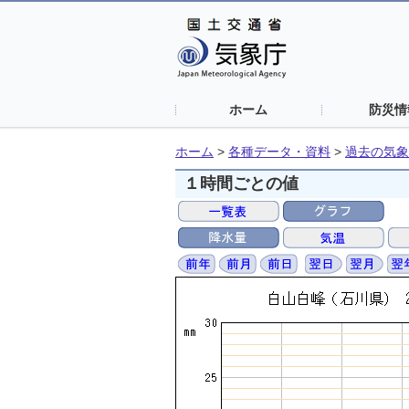
ホーム
防災情
ホーム
>
各種データ・資料
>
過去の気象
１時間ごとの値