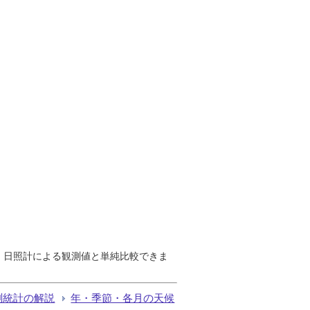
で、日照計による観測値と単純比較できま
測統計の解説
年・季節・各月の天候