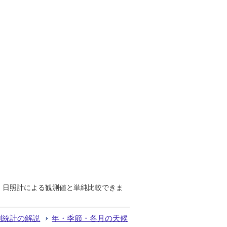
で、日照計による観測値と単純比較できま
測統計の解説
年・季節・各月の天候