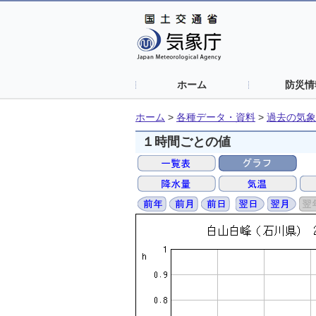
ホーム
防災情
ホーム
>
各種データ・資料
>
過去の気象
１時間ごとの値