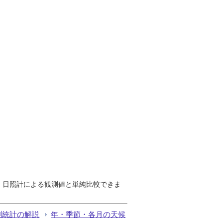
で、日照計による観測値と単純比較できま
測統計の解説
年・季節・各月の天候