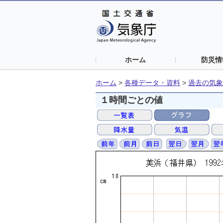
ホーム
防災情
ホーム
>
各種データ・資料
>
過去の気象
１時間ごとの値