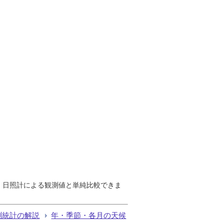
で、日照計による観測値と単純比較できま
測統計の解説
年・季節・各月の天候