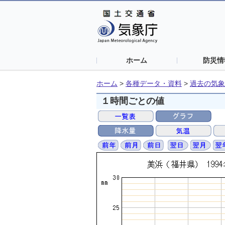
ホーム
防災情
ホーム
>
各種データ・資料
>
過去の気象
１時間ごとの値