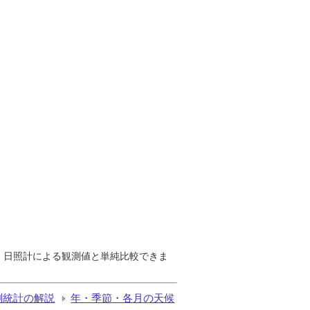
で、日照計による観測値と単純比較できま
測統計の解説
年・季節・各月の天候