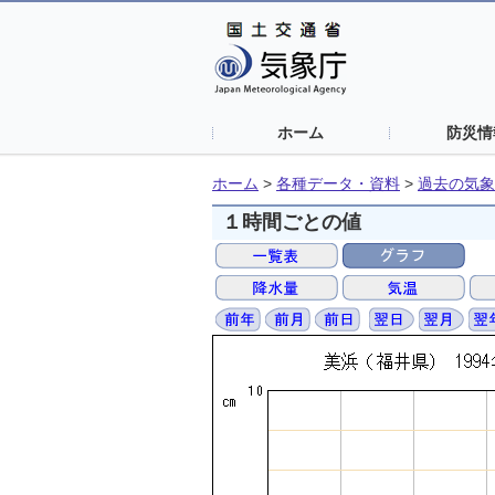
ホーム
防災情
ホーム
>
各種データ・資料
>
過去の気象
１時間ごとの値