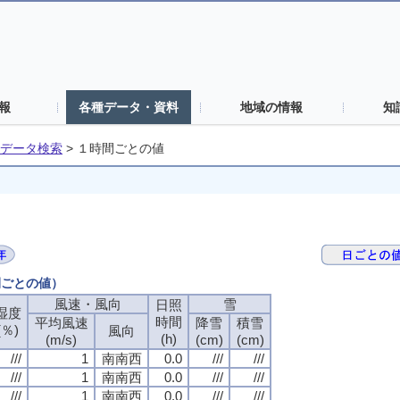
報
各種データ・資料
地域の情報
知
データ検索
>
１時間ごとの値
間ごとの値）
風速・風向
雪
日照
湿度
時間
平均風速
降雪
積雪
(％)
風向
(h)
(m/s)
(cm)
(cm)
///
1
南南西
0.0
///
///
///
1
南南西
0.0
///
///
///
1
南南西
0.0
///
///