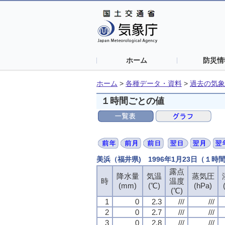
ホーム
防災情
ホーム
>
各種データ・資料
>
過去の気象
１時間ごとの値
美浜（福井県) 1996年1月23日（１時
露点
降水量
気温
蒸気圧
時
温度
(mm)
(℃)
(hPa)
(℃)
1
0
2.3
///
///
2
0
2.7
///
///
3
0
2.8
///
///