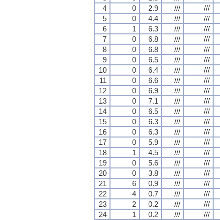
4
0
2.9
///
///
5
0
4.4
///
///
6
1
6.3
///
///
7
0
6.8
///
///
8
0
6.8
///
///
9
0
6.5
///
///
10
0
6.4
///
///
11
0
6.6
///
///
12
0
6.9
///
///
13
0
7.1
///
///
14
0
6.5
///
///
15
0
6.3
///
///
16
0
6.3
///
///
17
0
5.9
///
///
18
1
4.5
///
///
19
0
5.6
///
///
20
0
3.8
///
///
21
6
0.9
///
///
22
4
0.7
///
///
23
2
0.2
///
///
24
1
0.2
///
///