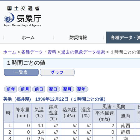
ホーム
防災情報
各種データ・
ホーム
>
各種データ・資料
>
過去の気象データ検索
>
１時間ごとの
１時間ごとの値
美浜（福井県) 1996年12月22日（１時間ごとの値）
風速・風向
露点
降水量
気温
蒸気圧
湿度
時
温度
平均風速
(mm)
(℃)
(hPa)
(％)
風向
(℃)
(m/s)
1
0
4.1
///
///
///
2
南西
2
0
3.4
///
///
///
0
静穏
3
0
2.5
///
///
///
1
南