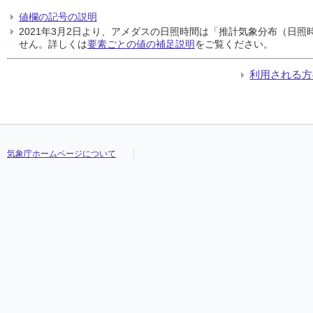
値欄の記号の説明
2021年3月2日より、アメダスの日照時間は「推計気象分布（日
せん。詳しくは
要素ごとの値の補足説明
をご覧ください。
利用される方
気象庁ホームページについて