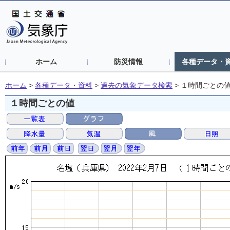
ホーム
防災情報
各種データ・
ホーム
>
各種データ・資料
>
過去の気象データ検索
>
１時間ごとの
１時間ごとの値