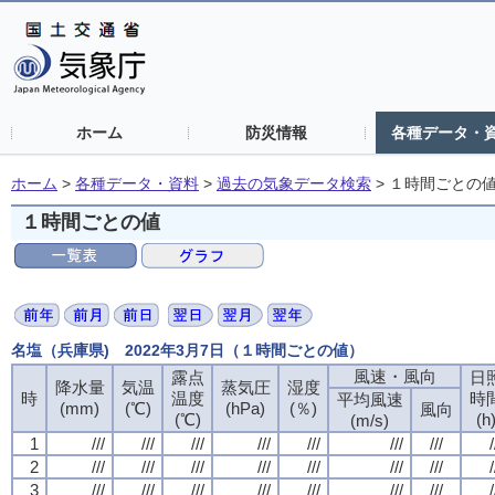
ホーム
防災情報
各種データ・
ホーム
>
各種データ・資料
>
過去の気象データ検索
>
１時間ごとの
１時間ごとの値
名塩（兵庫県) 2022年3月7日（１時間ごとの値）
風速・風向
露点
日
降水量
気温
蒸気圧
湿度
時
温度
時
平均風速
(mm)
(℃)
(hPa)
(％)
風向
(℃)
(h
(m/s)
1
///
///
///
///
///
///
///
/
2
///
///
///
///
///
///
///
/
3
///
///
///
///
///
///
///
/