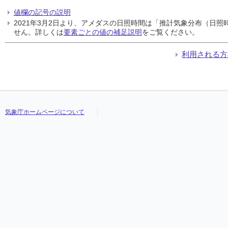
値欄の記号の説明
2021年3月2日より、アメダスの日照時間は「推計気象分布（日
せん。詳しくは
要素ごとの値の補足説明
をご覧ください。
利用される方
気象庁ホームページについて