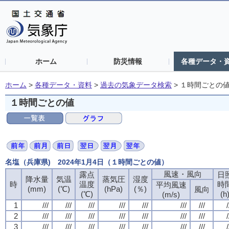
ホーム
防災情報
各種データ・
ホーム
>
各種データ・資料
>
過去の気象データ検索
>
１時間ごとの
１時間ごとの値
名塩（兵庫県) 2024年1月4日（１時間ごとの値）
風速・風向
露点
日
降水量
気温
蒸気圧
湿度
時
温度
時
平均風速
(mm)
(℃)
(hPa)
(％)
風向
(℃)
(h
(m/s)
1
///
///
///
///
///
///
///
/
2
///
///
///
///
///
///
///
/
3
///
///
///
///
///
///
///
/