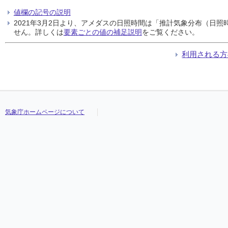
値欄の記号の説明
2021年3月2日より、アメダスの日照時間は「推計気象分布（日
せん。詳しくは
要素ごとの値の補足説明
をご覧ください。
利用される方
気象庁ホームページについて