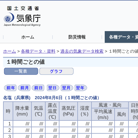
ホーム
防災情報
各種データ・
ホーム
>
各種データ・資料
>
過去の気象データ検索
>
１時間ごとの
１時間ごとの値
名塩（兵庫県) 2024年8月6日（１時間ごとの値）
風速・風向
露点
日
降水量
気温
蒸気圧
湿度
時
温度
時
平均風速
(mm)
(℃)
(hPa)
(％)
風向
(℃)
(h
(m/s)
1
///
///
///
///
///
///
///
/
2
///
///
///
///
///
///
///
/
3
///
///
///
///
///
///
///
/