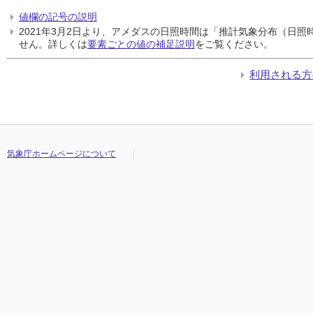
値欄の記号の説明
2021年3月2日より、アメダスの日照時間は「推計気象分布（日
せん。詳しくは
要素ごとの値の補足説明
をご覧ください。
利用される方
気象庁ホームページについて