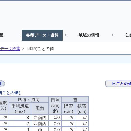
報
各種データ・資料
地域の情報
知
データ検索
>
１時間ごとの値
時間ごとの値）
風速・風向
雪
日照
湿度
時間
平均風速
降雪
積雪
(％)
風向
(h)
(m/s)
(cm)
(cm)
///
3
西南西
0.0
///
///
///
2
西南西
0.0
///
///
///
3
西
0.0
///
///