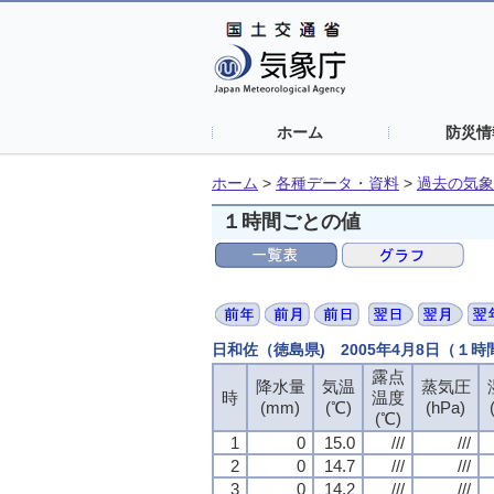
ホーム
防災情
ホーム
>
各種データ・資料
>
過去の気象
１時間ごとの値
日和佐（徳島県) 2005年4月8日（１
露点
降水量
気温
蒸気圧
時
温度
(mm)
(℃)
(hPa)
(℃)
1
0
15.0
///
///
2
0
14.7
///
///
3
0
14.2
///
///