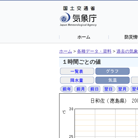
ホーム
防災情
ホーム
>
各種データ・資料
>
過去の気象
１時間ごとの値