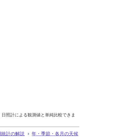
で、日照計による観測値と単純比較できま
測統計の解説
年・季節・各月の天候