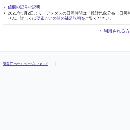
値欄の記号の説明
2021年3月2日より、アメダスの日照時間は「推計気象分布（日
せん。詳しくは
要素ごとの値の補足説明
をご覧ください。
利用される方
気象庁ホームページについて