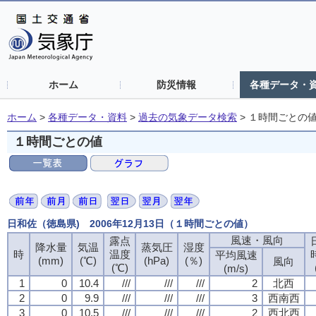
ホーム
防災情報
各種データ・
ホーム
>
各種データ・資料
>
過去の気象データ検索
>
１時間ごとの
１時間ごとの値
日和佐（徳島県) 2006年12月13日（１時間ごとの値）
風速・風向
露点
降水量
気温
蒸気圧
湿度
時
温度
平均風速
(mm)
(℃)
(hPa)
(％)
風向
(℃)
(m/s)
1
0
10.4
///
///
///
2
北西
2
0
9.9
///
///
///
3
西南西
3
0
10.5
///
///
///
2
西北西