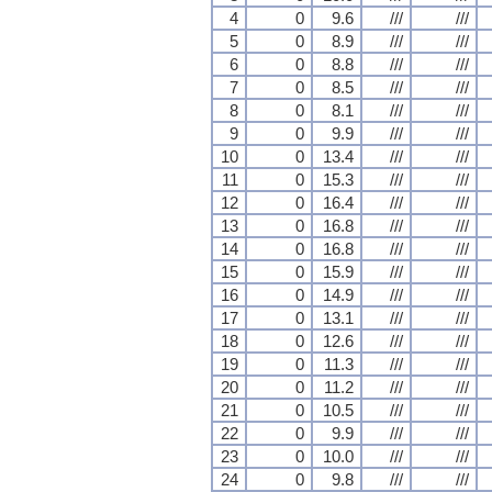
4
0
9.6
///
///
5
0
8.9
///
///
6
0
8.8
///
///
7
0
8.5
///
///
8
0
8.1
///
///
9
0
9.9
///
///
10
0
13.4
///
///
11
0
15.3
///
///
12
0
16.4
///
///
13
0
16.8
///
///
14
0
16.8
///
///
15
0
15.9
///
///
16
0
14.9
///
///
17
0
13.1
///
///
18
0
12.6
///
///
19
0
11.3
///
///
20
0
11.2
///
///
21
0
10.5
///
///
22
0
9.9
///
///
23
0
10.0
///
///
24
0
9.8
///
///