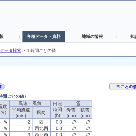
報
各種データ・資料
地域の情報
知
データ検索
>
１時間ごとの値
１時間ごとの値）
風速・風向
雪
日照
湿度
時間
平均風速
降雪
積雪
(％)
風向
(h)
(m/s)
(cm)
(cm)
///
2
西
0.0
///
///
///
2
西北西
0.0
///
///
///
3
西北西
0.0
///
///