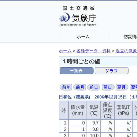
ホーム
防災情
ホーム
>
各種データ・資料
>
過去の気象
１時間ごとの値
日和佐（徳島県) 2006年12月15日（
露点
降水量
気温
蒸気圧
時
温度
(mm)
(℃)
(hPa)
(℃)
1
0
9.7
///
///
2
1
9.8
///
///
3
0
10.0
///
///